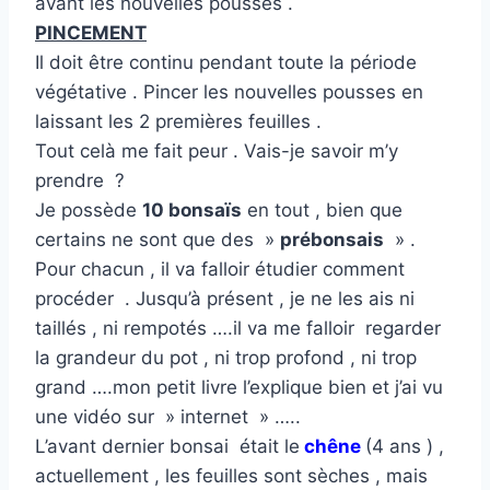
avant les nouvelles pousses .
PINCEMENT
Il doit être continu pendant toute la période
végétative . Pincer les nouvelles pousses en
laissant les 2 premières feuilles .
Tout celà me fait peur . Vais-je savoir m’y
prendre ?
Je possède
10 bonsaïs
en tout , bien que
certains ne sont que des »
prébonsais
» .
Pour chacun , il va falloir étudier comment
procéder . Jusqu’à présent , je ne les ais ni
taillés , ni rempotés ….il va me falloir regarder
la grandeur du pot , ni trop profond , ni trop
grand ….mon petit livre l’explique bien et j’ai vu
une vidéo sur » internet » …..
L’avant dernier bonsai était le
chêne
(4 ans ) ,
actuellement , les feuilles sont sèches , mais