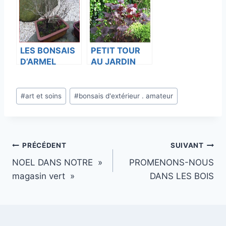
LES BONSAIS
PETIT TOUR
D’ARMEL
AU JARDIN
(SUITE )
Étiquettes
#
art et soins
#
bonsais d'extérieur . amateur
de
la
publication :
Navigation
PRÉCÉDENT
SUIVANT
NOEL DANS NOTRE »
PROMENONS-NOUS
de
magasin vert »
DANS LES BOIS
l’article