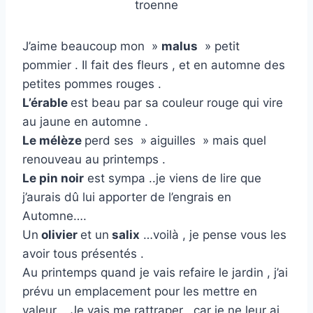
troenne
J’aime beaucoup mon »
malus
» petit
pommier . Il fait des fleurs , et en automne des
petites pommes rouges .
L’érable
est beau par sa couleur rouge qui vire
au jaune en automne .
Le mélèze
perd ses » aiguilles » mais quel
renouveau au printemps .
Le pin noir
est sympa ..je viens de lire que
j’aurais dû lui apporter de l’engrais en
Automne….
Un
olivier
et un
salix
…voilà , je pense vous les
avoir tous présentés .
Au printemps quand je vais refaire le jardin , j’ai
prévu un emplacement pour les mettre en
valeur . Je vais me rattraper , car je ne leur ai