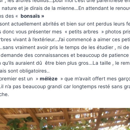
eur , les arbres feuillus…pour moi c’est une parenthèse e
 nature et je dirais de la mienne…En attendant le reno
ons des «
bonsaïs »
sont actuellement abrités et bien sur ont perdus leurs feu
s donc vous présenter mes « petits arbres » photos pri
res vivant à l’extérieur..
J’ai commencé a aimer ces petit
sans vraiment avoir pris le temps de les étudier , ni d
a demande des connaissances et beaucoup de patience d
 qu’ils auraient dû être bien plus gros…La taille , le re
ais sont obligatoires..
 premier est un »
mélèze
» que m’avait offert mes garço
.il n’a pas beaucoup grandi car longtemps resté sans g
oche.