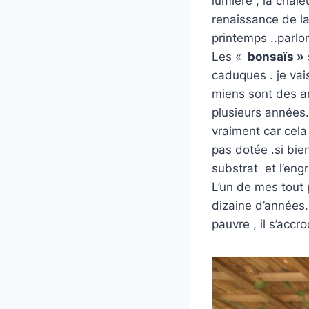
lumière , la chal
renaissance de la
printemps ..parl
Les «
bonsaïs »
caduques . je vai
miens sont des arb
plusieurs années…
vraiment car cel
pas dotée .si bien
substrat et l’engr
L’un de mes tout
dizaine d’années.
pauvre , il s’accr