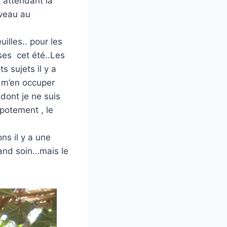
n attendant la
uveau au
illes.. pour les
ses cet été..Les
s sujets il y a
e m’en occuper
ont je ne suis
mpotement , le
ns il y a une
rand soin…mais le