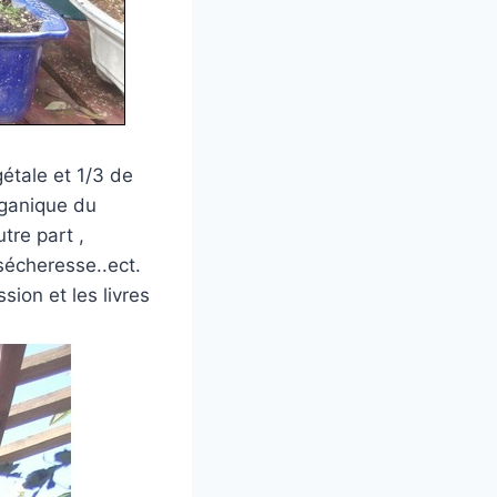
gétale et 1/3 de
organique du
tre part ,
 sécheresse..ect.
ion et les livres