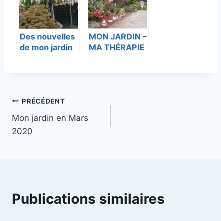
Des nouvelles
MON JARDIN –
de mon jardin
MA THÉRAPIE
Navigation
PRÉCÉDENT
Mon jardin en Mars
de
2020
l’article
Publications similaires