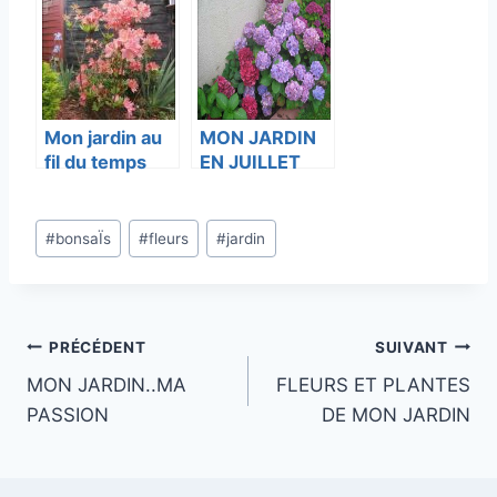
JARDIN
Mon jardin au
MON JARDIN
fil du temps
EN JUILLET
Étiquettes
#
bonsaÏs
#
fleurs
#
jardin
de
la
publication :
Navigation
PRÉCÉDENT
SUIVANT
MON JARDIN..MA
FLEURS ET PLANTES
de
PASSION
DE MON JARDIN
l’article