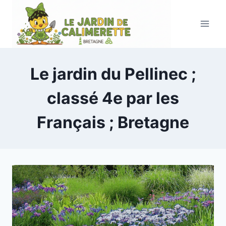
Aller
au
contenu
Le jardin du Pellinec ;
classé 4e par les
Français ; Bretagne