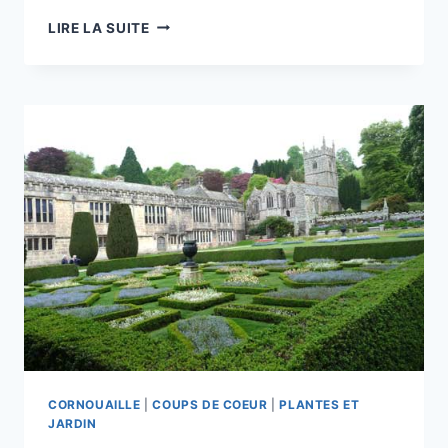
LANHYDROC
LIRE LA SUITE
(
CORNOUAILLE)
SUITE
CORNOUAILLE
|
COUPS DE COEUR
|
PLANTES ET
JARDIN