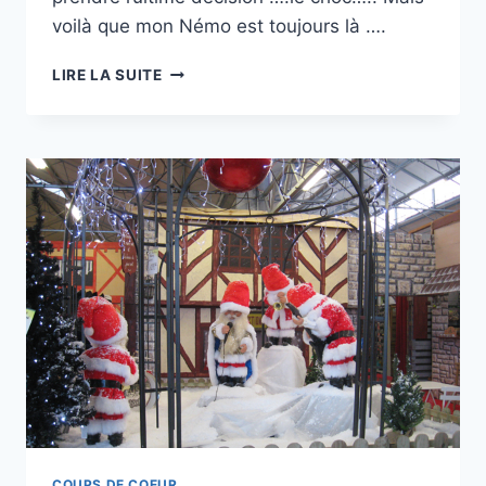
voilà que mon Némo est toujours là ….
MON
LIRE LA SUITE
AMI
NEMO
(VIE
EN
SURSIS
)
COUPS DE COEUR