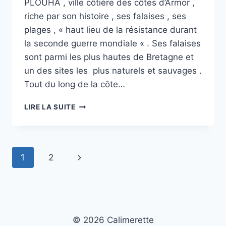
PLOUHA , ville côtière des côtes d’Armor ,
riche par son histoire , ses falaises , ses
plages , « haut lieu de la résistance durant
la seconde guerre mondiale « . Ses falaises
sont parmi les plus hautes de Bretagne et
un des sites les plus naturels et sauvages .
Tout du long de la côte…
PLOUHA
LIRE LA SUITE
,
SES
FALAISES
,
Navigation
Page
1
2
SES
PLAGES
de
suivante
page
© 2026 Calimerette