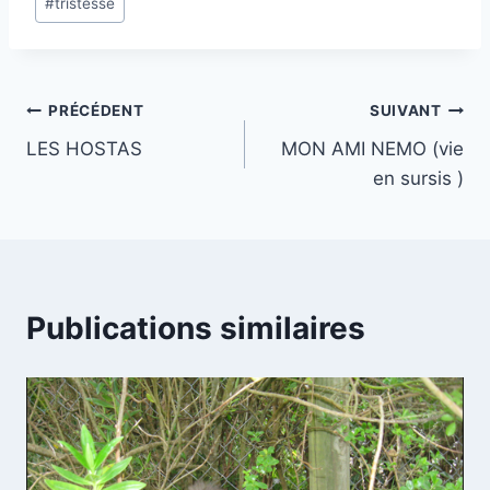
#
tristesse
de
la
publication :
Navigation
PRÉCÉDENT
SUIVANT
LES HOSTAS
MON AMI NEMO (vie
de
en sursis )
l’article
Publications similaires