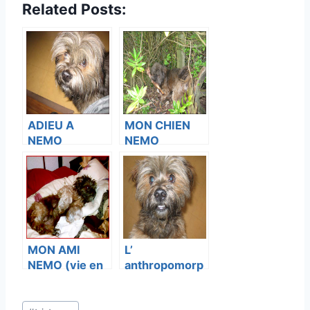
Related Posts:
ADIEU A
MON CHIEN
NEMO
NEMO
MON AMI
L’
NEMO (vie en
anthropomorp
sursis )
hisme ?
Étiquettes