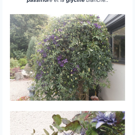
passiflor
e et la
glycine
blanche..