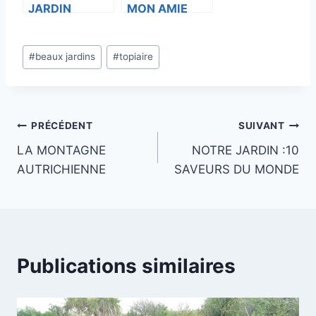
JARDIN
MON AMIE
BRIGITTE
Étiquettes
#
beaux jardins
#
topiaire
de
la
publication :
Navigation
PRÉCÉDENT
SUIVANT
LA MONTAGNE
NOTRE JARDIN :10
de
AUTRICHIENNE
SAVEURS DU MONDE
l’article
Publications similaires