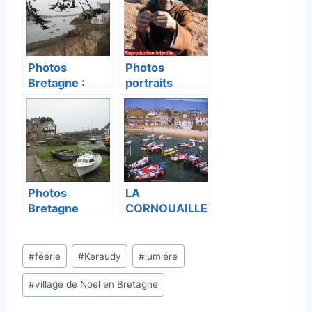
Photos
Photos
Bretagne :
portraits
Loguivy de la
étrangers
Mer
Photos
LA
Bretagne
CORNOUAILLE
Étiquettes
#
féérie
#
Keraudy
#
lumiére
de
#
village de Noel en Bretagne
la
publication :