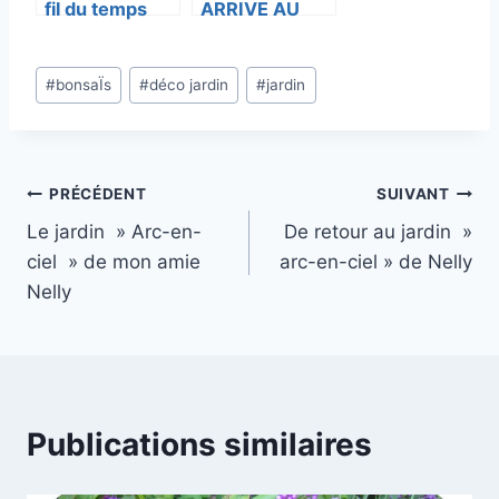
fil du temps
ARRIVE AU
JARDIN
Étiquettes
#
bonsaÏs
#
déco jardin
#
jardin
de
la
publication :
Navigation
PRÉCÉDENT
SUIVANT
Le jardin » Arc-en-
De retour au jardin »
de
ciel » de mon amie
arc-en-ciel » de Nelly
l’article
Nelly
Publications similaires