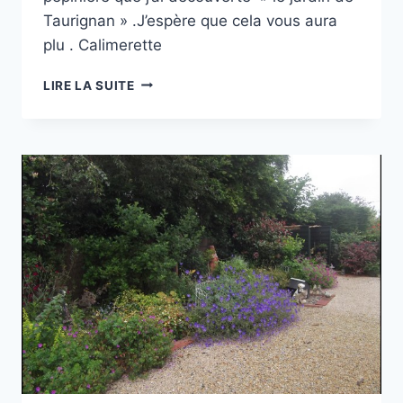
Taurignan » .J’espère que cela vous aura
plu . Calimerette
PLANTES
LIRE LA SUITE
DE
MIXED-
BORDER
(
SUITE
)