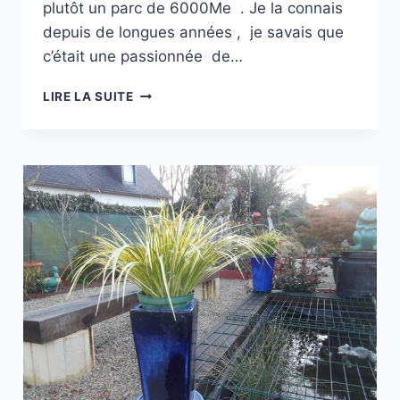
plutôt un parc de 6000Me . Je la connais
depuis de longues années , je savais que
c’était une passionnée de…
LE
LIRE LA SUITE
MERVEILLEUX
JARDIN
DE
NELLY
(BRETAGNE
)