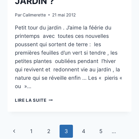
JARDIN ?
Par
Calimerette
21 mai 2012
Petit tour du jardin . J’aime la féérie du
printemps avec toutes ces nouvelles
poussent qui sortent de terre : les
premières feuilles d’un vert si tendre , les
petites plantes oubliées pendant l’hiver
qui revivent et redonnent vie au jardin , la
nature qui se réveille enfin … Les « pieris «
ou »…
QUOI
LIRE LA SUITE
DE
NEUF
AU
JARDIN
Navigation
Page
1
2
3
4
5
…
?