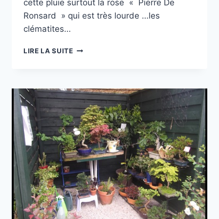
cette pluie surtout la rose « Pierre De
Ronsard » qui est très lourde …les
clématites…
LES
LIRE LA SUITE
JARDINS