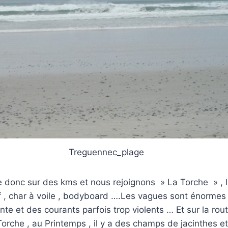
Treguennec_plage
re donc sur des kms et nous rejoignons » La Torche » , li
rf , char à voile , bodyboard ….Les vagues sont énormes ,
te et des courants parfois trop violents … Et sur la rout
orche , au Printemps , il y a des champs de jacinthes et