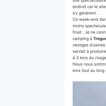
site spectaculair
endroit car le si
s’y génèrent .
Ce week-end dernie
moins spectaculai
froid . Je ne con
camping à
Tregu
vestiges d’usine
servait à produire
à 3 kms du rivage
Nous nous sommes 
kms tout au long 