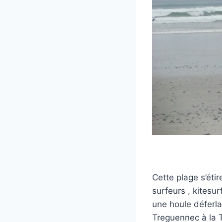
Cette plage s’éti
surfeurs , kitesu
une houle déferlan
Treguennec à la T