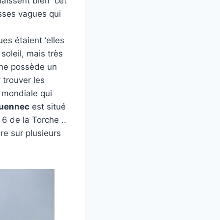
aissent bien cet
sses vagues qui
es étaient ‘elles
soleil, mais très
sine possède un
 trouver les
 mondiale qui
uennec
est situé
6 de la Torche ..
re sur plusieurs