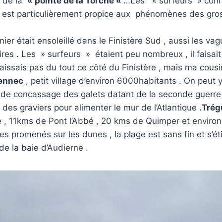
e de la
« pointe de la Torche «
…Les « surfeurs » conn
te est particulièrement propice aux phénomènes des gro
r était ensoleillé dans le Finistère Sud , aussi les vagu
res . Les » surfeurs » étaient peu nombreux , il faisait 
naissais pas du tout ce côté du Finistère , mais ma cou
ennec
, petit village d’environ 6000habitants . On peut y
s de concassage des galets datant de la seconde guerre
 des graviers pour alimenter le mur de l’Atlantique .
Trég
 , 11kms de Pont l’Abbé , 20 kms de Quimper et environ 
promenés sur les dunes , la plage est sans fin et s’éti
de la baie d’Audierne .