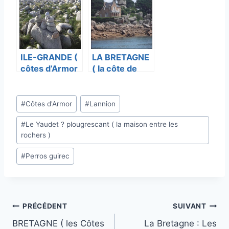
ILE-GRANDE (
LA BRETAGNE
côtes d’Armor
( la côte de
)
granit rose )
Étiquettes
#
Côtes d'Armor
#
Lannion
de
#
Le Yaudet ? plougrescant ( la maison entre les
la
rochers )
publication :
#
Perros guirec
Navigation
PRÉCÉDENT
SUIVANT
BRETAGNE ( les Côtes
La Bretagne : Les