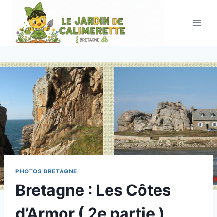
Aller
au
contenu
PHOTOS BRETAGNE
Bretagne : Les Côtes
d’Armor ( 2e partie )