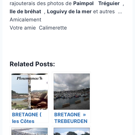
rajouterais des photos de
Paimpol
Tréguier
,
Ile de bréhat
,
Loguivy de la mer
et autres …
Amicalement
Votre amie Calimerette
Related Posts:
BRETAGNE (
BRETAGNE »
les Côtes
TREBEURDEN
d’Armor ) Iere
«
partie